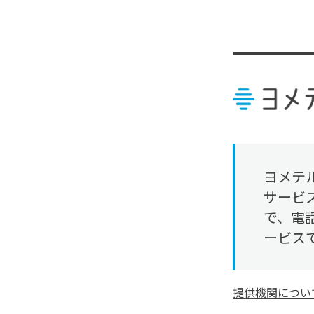
ヨメテ
サービ
で、電
ービス
ヨメテルのその
提供機関につい