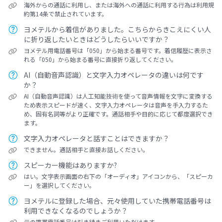
海外からの通話に利用し、または海外への通話に利用する行為は利用規
約第14条で禁止されています。
ヨメテルから着信がありました。こちらからきこえにくい人
に折り返したいときはどうしたらいいですか？
ヨメテル用電話番号は「050」から始まる番号です。着信履歴に表示さ
れる「050」から始まる番号に直接折り返してください。
AI（自動音声認識）と文字入力オペレータの違いは何です
か？
AI（自動音声認識）は人工知能技術を使って音声情報を文字に変換する
ため表示スピードが速く、文字入力オペレータは音声を手入力するた
め、固有名詞等がより正確です。通話相手や目的に応じて都度選択でき
ます。
文字入力オペレータと話すことはできますか？
できません。通話相手と直接お話しください。
スピーカー機能はありますか?
はい。文字表示画面の右下の「オーディオ」アイコンから、「スピーカ
ー」を選択してください。
ヨメテルに登録した場合、元々使用していた携帯電話番号は
利用できなくなるのでしょうか？
元の携帯電話番号は引き続きご利用いただけます。