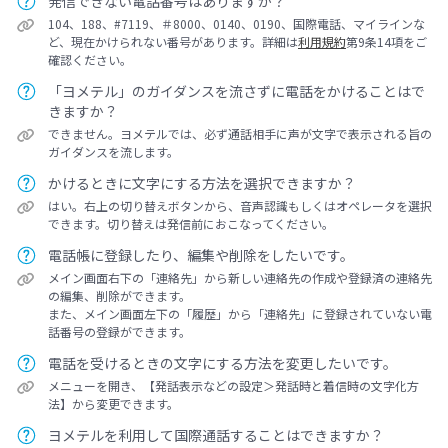
発信できない電話番号はありますか？
104、188、#7119、＃8000、0140、0190、国際電話、マイラインな
ど、現在かけられない番号があります。詳細は
利用規約
第9条14項をご
確認ください。
「ヨメテル」のガイダンスを流さずに電話をかけることはで
きますか？
できません。ヨメテルでは、必ず通話相手に声が文字で表示される旨の
ガイダンスを流します。
かけるときに文字にする方法を選択できますか？
はい。右上の切り替えボタンから、音声認識もしくはオペレータを選択
できます。切り替えは発信前におこなってください。
電話帳に登録したり、編集や削除をしたいです。
メイン画面右下の「連絡先」から新しい連絡先の作成や登録済の連絡先
の編集、削除ができます。
また、メイン画面左下の「履歴」から「連絡先」に登録されていない電
話番号の登録ができます。
電話を受けるときの文字にする方法を変更したいです。
メニューを開き、【発話表示などの設定＞発話時と着信時の文字化方
法】から変更できます。
ヨメテルを利用して国際通話することはできますか？