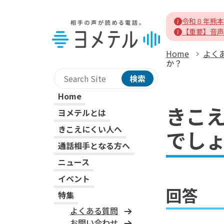
令和８年熊本
【重要】音声
ヨメテルホーム
Home
よく
か？
検索
サイト内検索
Home
きこ
ヨメテルとは
きこえにくい人へ
でし
通話相手となる方へ
ニュース
イベント
回答
特集
よくある質問
お問い合わせ