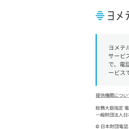
ヨメテ
サービ
で、電
ービス
ヨメテルのその
提供機関につい
総務大臣指定 
一般財団法人日
© 日本財団電話リレー